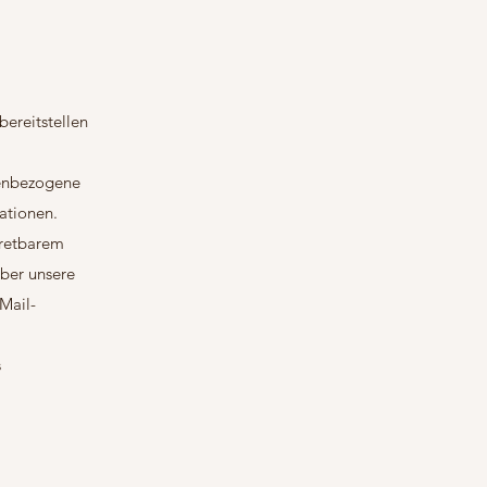
bereitstellen
nenbezogene
ationen.
rtretbarem
ber unsere
Mail-
s