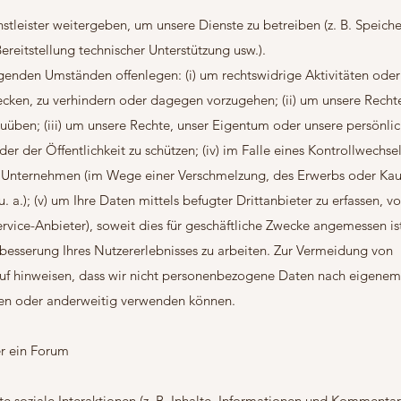
stleister weitergeben, um unsere Dienste zu betreiben (z. B. Speich
ereitstellung technischer Unterstützung usw.).
genden Umständen offenlegen: (i) um rechtswidrige Aktivitäten oder
ecken, zu verhindern oder dagegen vorzugehen; (ii) um unsere Recht
üben; (iii) um unsere Rechte, unser Eigentum oder unsere persönlic
er der Öffentlichkeit zu schützen; (iv) im Falle eines Kontrollwechse
 Unternehmen (im Wege einer Verschmelzung, des Erwerbs oder Kau
 a.); (v) um Ihre Daten mittels befugter Drittanbieter zu erfassen, v
rvice-Anbieter), soweit dies für geschäftliche Zwecke angemessen ist
besserung Ihres Nutzererlebnisses zu arbeiten. Zur Vermeidung von
auf hinweisen, dass wir nicht personenbezogene Daten nach eigene
ben oder anderweitig verwenden können.
er ein Forum
te soziale Interaktionen (z. B. Inhalte, Informationen und Kommentar