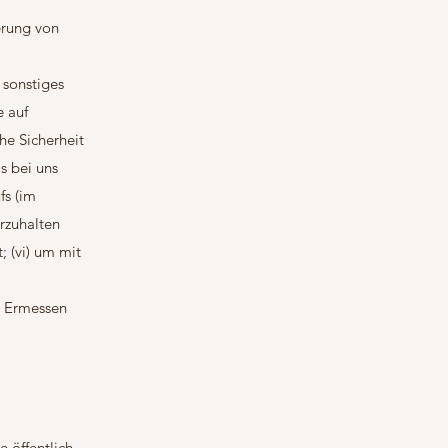
erung von
 sonstiges
e auf
he Sicherheit
ls bei uns
fs (im
orzuhalten
; (vi) um mit
m Ermessen
e öffentlich