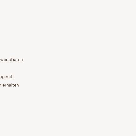
anwendbaren
ng mit
n erhalten