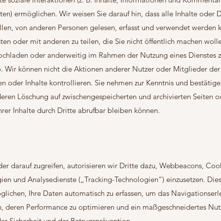
en) ermöglichen. Wir weisen Sie darauf hin, dass alle Inhalte oder D
ellen, von anderen Personen gelesen, erfasst und verwendet werden 
ten oder mit anderen zu teilen, die Sie nicht öffentlich machen woll
 hochladen oder anderweitig im Rahmen der Nutzung eines Dienstes 
iko. Wir können nicht die Aktionen anderer Nutzer oder Mitglieder der
ten oder Inhalte kontrollieren. Sie nehmen zur Kenntnis und bestätige
deren Löschung auf zwischengespeicherten und archivierten Seiten o
rer Inhalte durch Dritte abrufbar bleiben können.
r darauf zugreifen, autorisieren wir Dritte dazu, Webbeacons, Cook
ien und Analysedienste („Tracking-Technologien“) einzusetzen. Dies
lichen, Ihre Daten automatisch zu erfassen, um das Navigationserl
rn, deren Performance zu optimieren und ein maßgeschneidertes Nut
er Sicherheit und der Betrugsprävention.