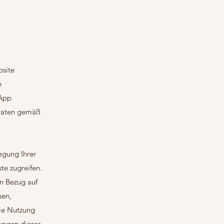
bsite
e
-App
e Daten gemäß
egung Ihrer
te zugreifen.
in Bezug auf
sen,
die Nutzung
gungen dieser