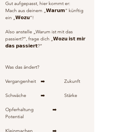
Gut aufgepasst, hier kommt er:
Mach aus deinem „𝗪𝗮𝗿𝘂𝗺“ künftig 
ein „𝗪𝗼𝘇𝘂“!
Also anstelle „Warum ist mit das 
passiert?“, frage dich „𝗪𝗼𝘇𝘂 𝗶𝘀𝘁 𝗺𝗶𝗿 
𝗱𝗮𝘀 𝗽𝗮𝘀𝘀𝗶𝗲𝗿𝘁?“
Was das ändert?
Vergangenheit 	➡️ 		Zukunft
Schwäche 		➡️ 		Stärke
Opferhaltung 		➡️ 		
Potential
Kleinmachen 		➡️ 		