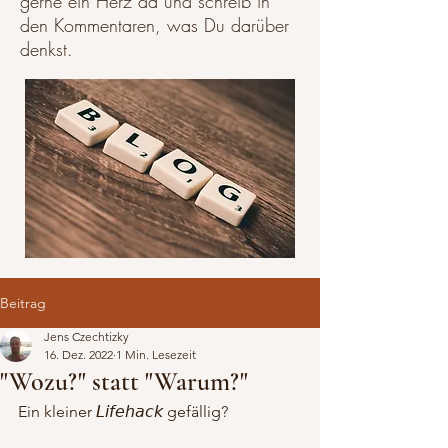
gerne ein Herz da und schreib in
den Kommentaren, was Du darüber
denkst.
Beitrag
Jens Czechtizky
16. Dez. 2022
1 Min. Lesezeit
"Wozu?" statt "Warum?"
Ein kleiner 𝘓𝘪𝘧𝘦𝘩𝘢𝘤𝘬 gefällig? 