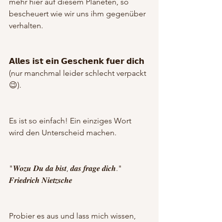
mehr hier auf diesem Planeten, so 
bescheuert wie wir uns ihm gegenüber 
verhalten.
𝗔𝗹𝗹𝗲𝘀 𝗶𝘀𝘁 𝗲𝗶𝗻 𝗚𝗲𝘀𝗰𝗵𝗲𝗻𝗸 𝗳𝘂𝗲𝗿 𝗱𝗶𝗰𝗵 
(nur manchmal leider schlecht verpackt 
😉).
Es ist so einfach! Ein einziges Wort 
wird den Unterscheid machen.
"𝑾𝒐𝒛𝒖 𝑫𝒖 𝒅𝒂 𝒃𝒊𝒔𝒕, 𝒅𝒂𝒔 𝒇𝒓𝒂𝒈𝒆 𝒅𝒊𝒄𝒉." 
𝑭𝒓𝒊𝒆𝒅𝒓𝒊𝒄𝒉 𝑵𝒊𝒆𝒕𝒛𝒔𝒄𝒉𝒆
Probier es aus und lass mich wissen, 