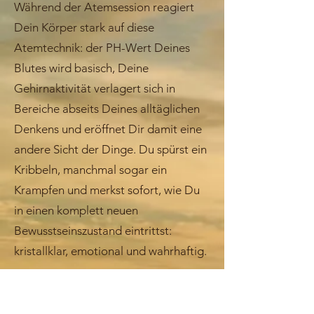
Während der Atemsession reagiert
Dein Körper stark auf diese
Atemtechnik: der PH-Wert Deines
Blutes wird basisch, Deine
Gehirnaktivität verlagert sich in
Bereiche abseits Deines alltäglichen
Denkens und eröffnet Dir damit eine
andere Sicht der Dinge. Du spürst ein
Kribbeln, manchmal sogar ein
Krampfen und merkst sofort, wie Du
in einen komplett neuen
Bewusstseinszustand eintrittst:
kristallklar, emotional und wahrhaftig.
Diese Atemreise
öffnet dir mit
Leichtigkeit Potenziale, Die Dir bis