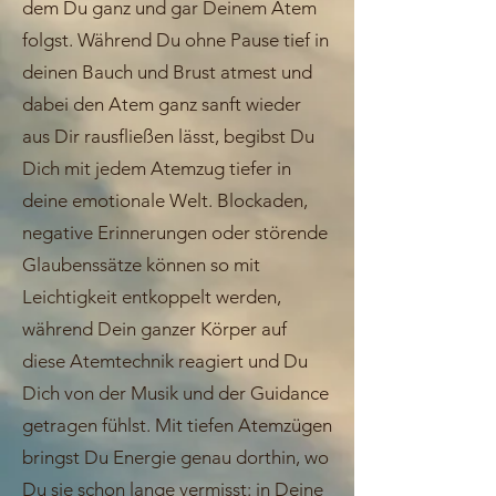
dem Du ganz und gar Deinem Atem
folgst. Während Du ohne Pause tief in
deinen Bauch und Brust atmest und
dabei den Atem ganz sanft wieder
aus Dir rausfließen lässt, begibst Du
Dich mit jedem Atemzug tiefer in
deine emotionale Welt. Blockaden,
negative Erinnerungen oder störende
Glaubenssätze können so mit
Leichtigkeit entkoppelt werden,
während Dein ganzer Körper auf
diese Atemtechnik reagiert und Du
Dich von der Musik und der Guidance
getragen fühlst. Mit tiefen Atemzügen
bringst Du Energie genau dorthin, wo
Du sie schon lange vermisst: in Deine