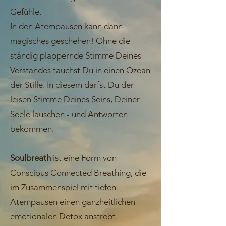
Gefühle.
In den Atempausen kann dann
magisches geschehen! Ohne die
ständig plappernde Stimme Deines
Verstandes tauchst Du in einen Ozean
der Stille. In diesem darfst Du der
leisen Stimme Deines Seins, Deiner
Seele lauschen - und Antworten
bekommen.
Soulbreath
ist eine Form von
Conscious Connected Breathing, die
im Zusammenspiel mit tiefen
Atempausen einen ganzheitlichen
emotionalen Detox anstrebt.