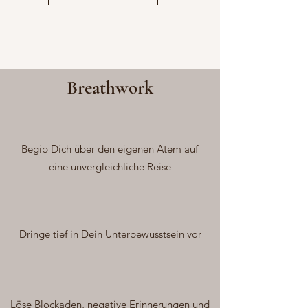
Breathwork
Begib Dich über den eigenen Atem auf
eine unvergleichliche Reise
Dringe tief in Dein
Unterbewusstsein vor
Löse Blockaden, negative Erinnerungen und